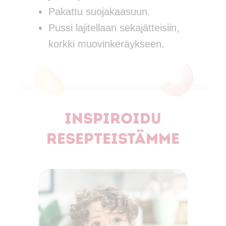
Pakattu suojakaasuun.
Pussi lajitellaan sekajätteisiin,
korkki muovinkeräykseen.
Inspiroidu
resepteistämme
Al
ku