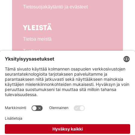
Tietosuojakäytäntö ja evästeet
Yleistä
Tietoa meistä
Tuotteet
Seuraa meitä!
Hero Global
Copyright © Hero 2026