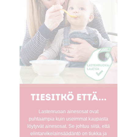
Tiesitkö että...
Lastenruoan ainesosat ovat
puhtaampia kuin useimmat kaupasta
löytyvät ainesosat. Se johtuu siitä, että
elintarvikelainsäädäntö on tiukka ja