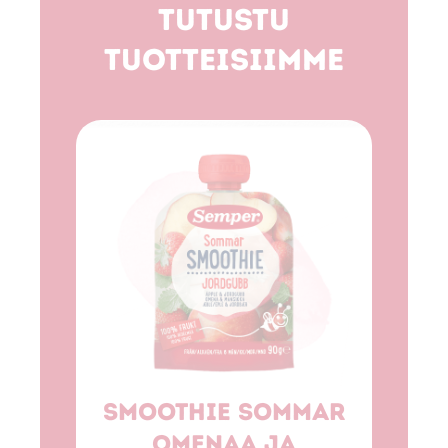
Tutustu
tuotteisiimme
Smoothie sommar
omenaa ja
Sm