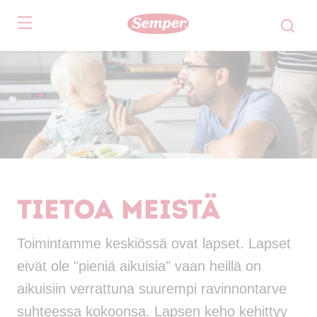
Skip to main content
Tietoa meistä
Toimintamme keskiössä ovat lapset. Lapset
eivät ole "pieniä aikuisia" vaan heillä on
aikuisiin verrattuna suurempi ravinnontarve
suhteessa kokoonsa. Lapsen keho kehittyy