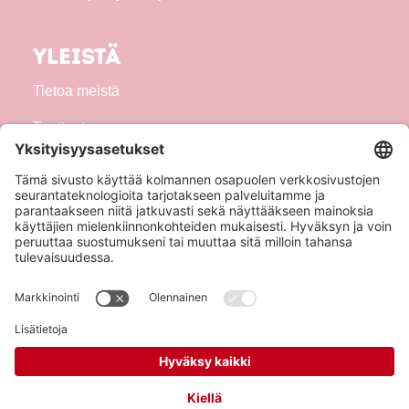
Yleistä
Tietoa meistä
Tuotteet
Seuraa meitä!
Hero Global
Copyright © Hero 2026