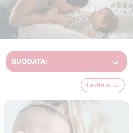
Suodata:
Lajittele...