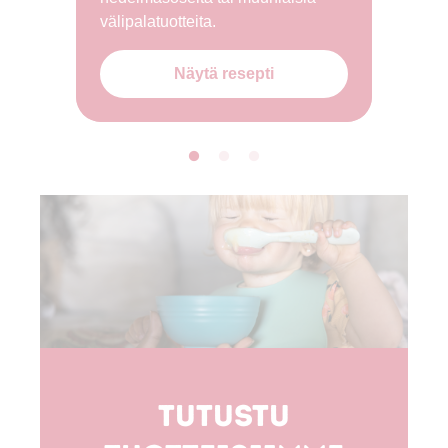
välipalatuotteita.
Näytä resepti
Tutustu