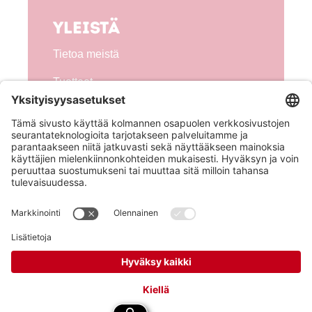
Yleistä
Tietoa meistä
Tuotteet
Seuraa meitä!
Hero Global
Copyright © Hero 2026