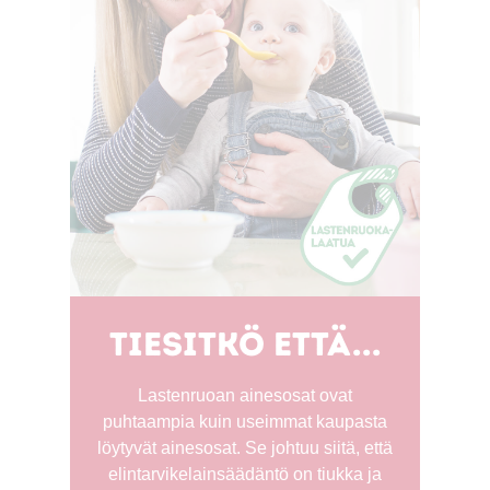
Tiesitkö että...
Lastenruoan ainesosat ovat
puhtaampia kuin useimmat kaupasta
löytyvät ainesosat. Se johtuu siitä, että
elintarvikelainsäädäntö on tiukka ja