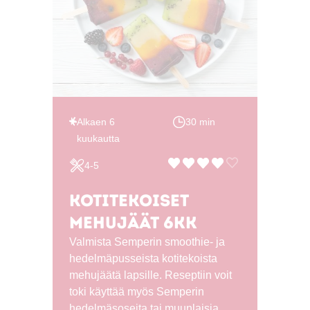
6
Help
sitä
Alkaen 6
30 min
kuukautta
4-5
Kotitekoiset
mehujäät 6kk
Valmista Semperin smoothie- ja
hedelmäpusseista kotitekoista
mehujäätä lapsille. Reseptiin voit
toki käyttää myös Semperin
hedelmäsoseita tai muunlaisia