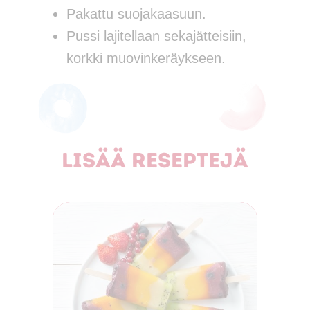
Pakattu suojakaasuun.
Pussi lajitellaan sekajätteisiin,
korkki muovinkeräykseen.
Lisää reseptejä
Al
ku
P