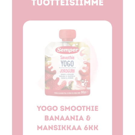
tuotteisiimme
Yogo smoothie
banaania &
Fr
mansikkaa 6kk