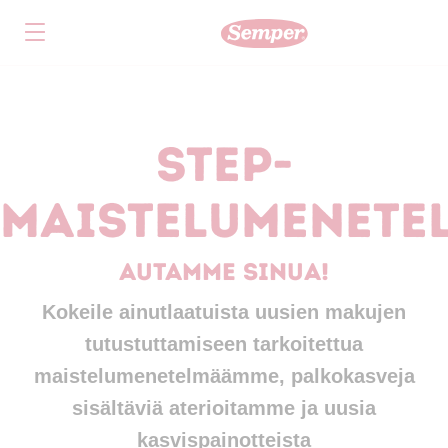
Skip to main content
Step-
maistelumenete
Autamme sinua!
Kokeile ainutlaatuista uusien makujen
tutustuttamiseen tarkoitettua
maistelumenetelmäämme, palkokasveja
sisältäviä aterioitamme ja uusia
kasvispainotteista