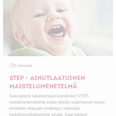
5 minuuttia
STEP - Ainutlaatuinen
maistelumenetelmä
Saa lapsesi rakastumaan kasviksiin! STEP-
maistelumenetelmä antaa sinulle uudenlaisen tavan
erilaisten makujen esittelyyn, kätevästi
mobiilisovelluksemme avulla. Saat lapsesi