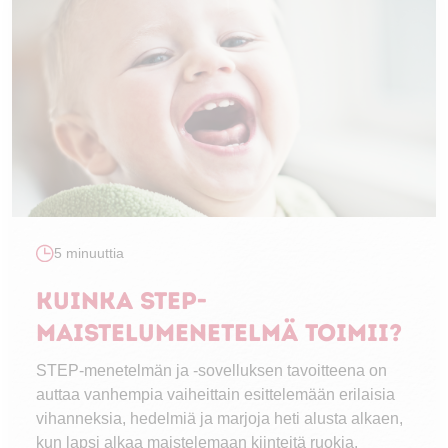
5 minuuttia
Kuinka STEP-
maistelumenetelmä toimii?
STEP-menetelmän ja -sovelluksen tavoitteena on
auttaa vanhempia vaiheittain esittelemään erilaisia
vihanneksia, hedelmiä ja marjoja heti alusta alkaen,
kun lapsi alkaa maistelemaan kiinteitä ruokia.