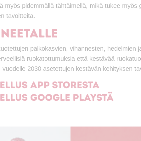
ä myös pidemmällä tähtäimellä, mikä tukee myös g
 tavoitteita.
aneetalle
 tuotettujen palkokasvien, vihannesten, hedelmien j
rveellisiä ruokatottumuksia että kestävää ruokatu
 vuodelle 2030 asetettujen kestävän kehityksen ta
ellus App Storesta
ellus Google Playstä