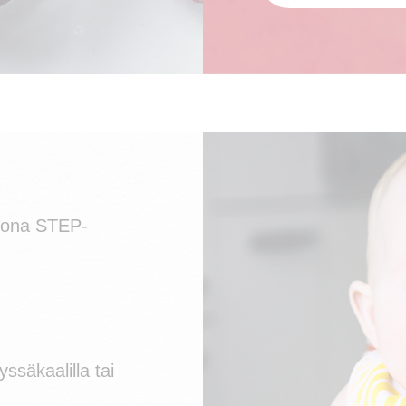
kotona STEP-
ssäkaalilla tai