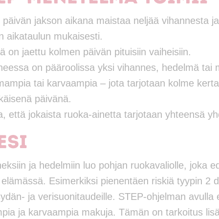
 päivän jakson aikana maistaa neljää vihannesta j
yn aikataulun mukaisesti.
on jaettu kolmen päivän pituisiin vaiheisiin.
heessa on pääroolissa yksi vihannes, hedelmä tai
mpia tai karvaampia – jota tarjotaan kolme kert
käisenä päivänä.
, että jokaista ruoka-ainetta tarjotaan yhteensä y
esi
ksiin ja hedelmiin luo pohjan ruokavaliolle, joka ed
ämässä. Esimerkiksi pienentäen riskiä tyypin 2 di
sydän- ja verisuonitaudeille. STEP-ohjelman avulla 
a ja karvaampia makuja. Tämän on tarkoitus lisät