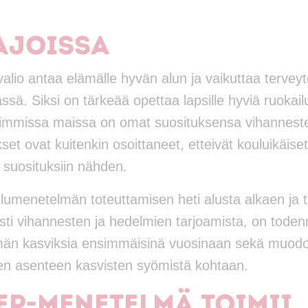
ajoissa
valio antaa elämälle hyvän alun ja vaikuttaa terve
. Siksi on tärkeää opettaa lapsille hyviä ruokail
eimmissa maissa on omat suosituksensa vihannest
set ovat kuitenkin osoittaneet, etteivät kouluikäise
ia suosituksiin nähden.
elumenetelmän toteuttamisen heti alusta alkaen ja 
sesti vihannesten ja hedelmien tarjoamista, on tode
män kasviksia ensimmäisinä vuosinaan sekä muod
sen asenteen kasvisten syömistä kohtaan.
EP-menetelmä toimii