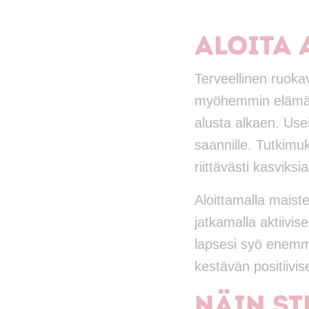
Aloita 
Terveellinen ruoka
myöhemmin elämässä
alusta alkaen. Us
saannille. Tutkimuk
riittävästi kasviks
Aloittamalla maist
jatkamalla aktiivi
lapsesi syö enem
kestävän positiivi
Näin ST