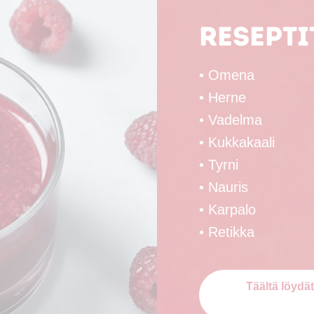
Resepti
• Omena
• Herne
• Vadelma
• Kukkakaali
• Tyrni
• Nauris
• Karpalo
• Retikka
Täältä löydä