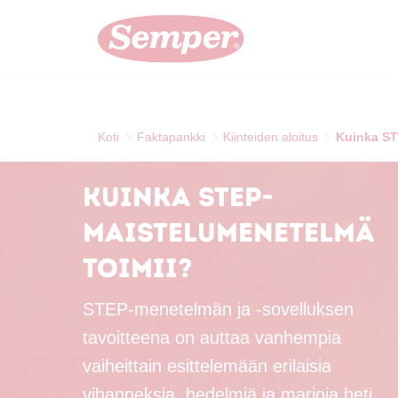
Skip to main content
Koti
Faktapankki
Kiinteiden aloitus
Kuinka ST
Kuinka STEP-
maistelumenetelmä
toimii?
STEP-menetelmän ja -sovelluksen
tavoitteena on auttaa vanhempia
vaiheittain esittelemään erilaisia
vihanneksia, hedelmiä ja marjoja heti