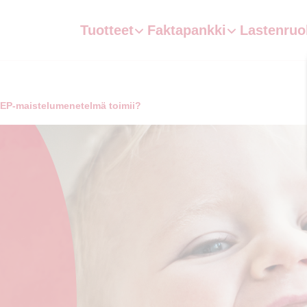
Tuotteet
Faktapankki
Lastenruo
EP-maistelumenetelmä toimii?