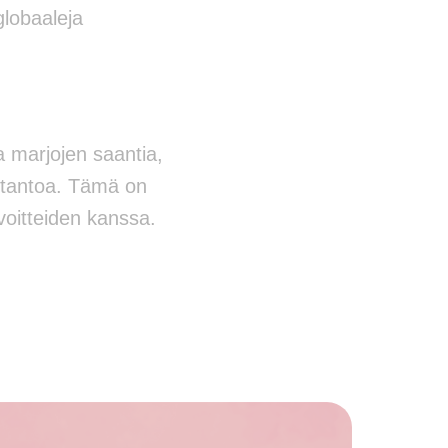
lobaaleja
a marjojen saantia,
otantoa. Tämä on
voitteiden kanssa.