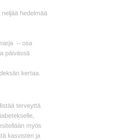
a neljää hedelmää
 marja – osa
aa päivässä
hdeksän kertaa.
istää terveyttä
abetekselle,
esitellään myös
ä kasvisten ja