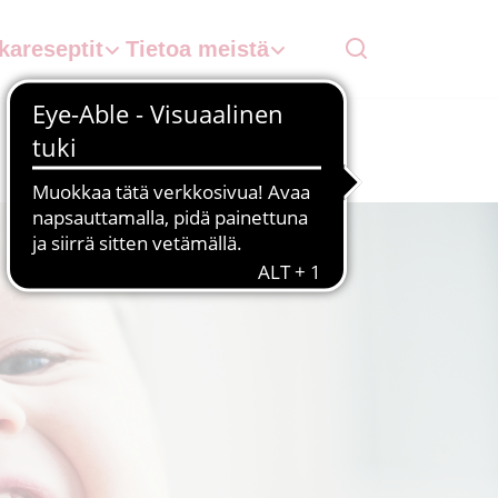
kareseptit
Tietoa meistä