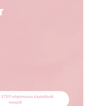
t
t STEP-ohjelmassa käytettävät
reseptit