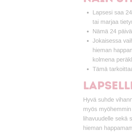
Lapsesi saa 24
tai marjaa tiet
Nämä 24 päivää 
Jokaisessa vai
hieman happama
kolmena peräk
Tämä tarkoittaa
Lapsell
Hyvä suhde vihanne
myös myöhemmin el
lihavuudelle sekä 
hieman happamampi