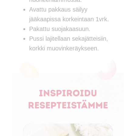
Avattu pakkaus säilyy
jääkaapissa korkeintaan 1vrk.
Pakattu suojakaasuun.
Pussi lajitellaan sekajätteisiin,
korkki muovinkeräykseen.
Inspiroidu
resepteistämme
Al