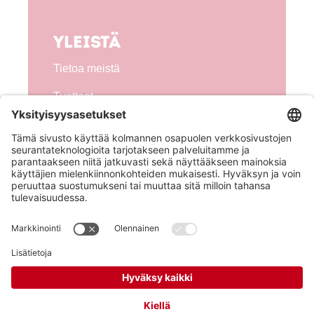
Yleistä
Tietoa meistä
Tuotteet
Seuraa meitä!
Hero Global
Copyright © Hero 2026