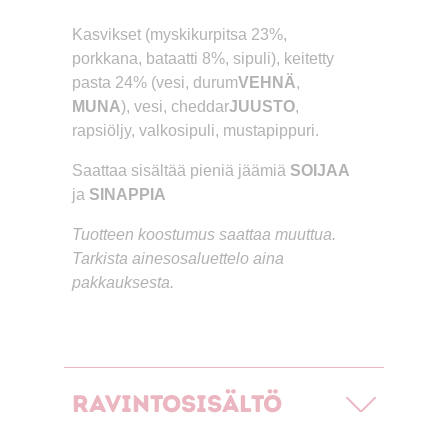
Kasvikset (myskikurpitsa 23%,
porkkana, bataatti 8%, sipuli), keitetty
pasta 24% (vesi, durum
VEHNÄ
,
MUNA
), vesi, cheddar
JUUSTO
,
rapsiöljy, valkosipuli, mustapippuri.
Saattaa sisältää pieniä jäämiä
SOIJAA
ja
SINAPPIA
Tuotteen koostumus saattaa muuttua.
Tarkista ainesosaluettelo aina
pakkauksesta.
Ravintosisältö