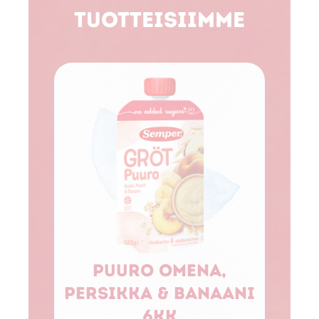
tuotteisiimme
Puuro omena,
M
persikka & banaani
o
6kk