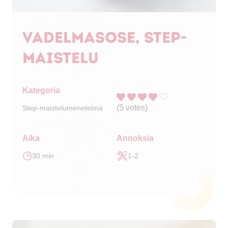
Vadelmasose, STEP-
maistelu
Kategoria
(
5
votes)
Step-maistelumenetelmä
Aika
Annoksia
30 min
1-2