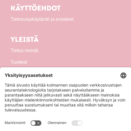
Käyttöehdot
Tietosuojakäytäntö ja evästeet
Yleistä
Tietoa meistä
Tuotteet
Seuraa meitä!
Hero Global