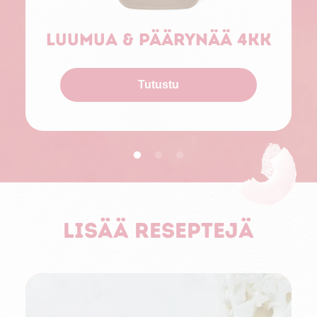
Luumua & päärynää 4kk
Tutustu
Lisää reseptejä