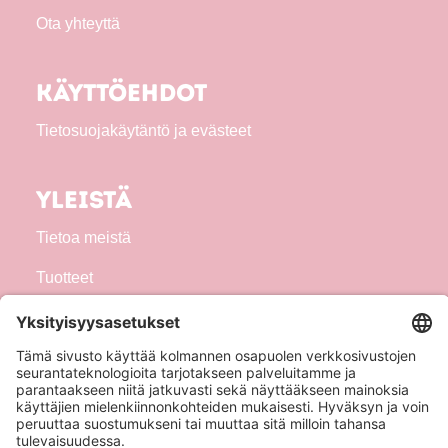
Ota yhteyttä
Käyttöehdot
Tietosuojakäytäntö ja evästeet
Yleistä
Tietoa meistä
Tuotteet
Seuraa meitä!