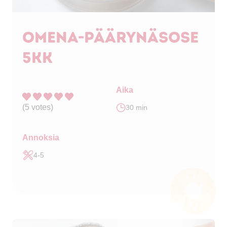
Omena-päärynäsose
5kk
Aika
(
5
votes)
30 min
Annoksia
4-5