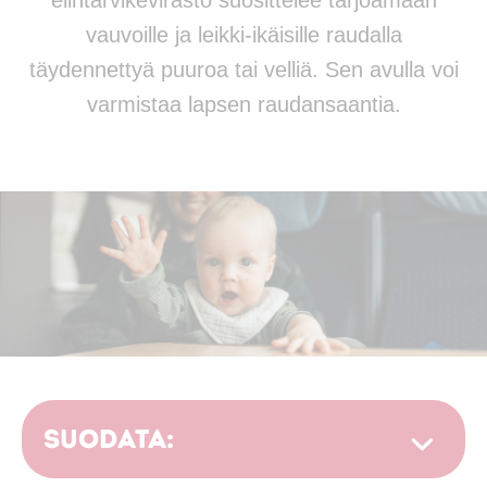
elintarvikevirasto suosittelee tarjoamaan
vauvoille ja leikki-ikäisille raudalla
täydennettyä puuroa tai velliä. Sen avulla voi
varmistaa lapsen raudansaantia.
Suodata: