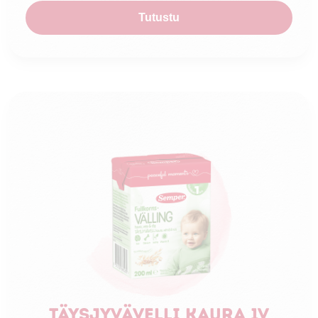
Tutustu
Täysjyvävelli kaura 1v