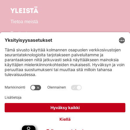
Yleistä
Tietoa meistä
Tuotteet
Seuraa meitä!
Hero Global
Copyright © Hero 2026