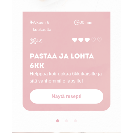
Alkaen 6
30 min
kuukautta
4-5
Pastaa ja lohta
6kk
Helppoa kotiruokaa 6kk ikäisille ja
sitä vanhemmille lapsille!
Näytä resepti