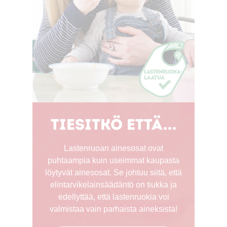
Tiesitkö että...
Lastenruoan ainesosat ovat
puhtaampia kuin useimmat kaupasta
löytyvät ainesosat. Se johtuu siitä, että
elintarvikelainsäädäntö on tiukka ja
edellyttää, että lastenruokia voi
valmistaa vain parhaista aineksista!