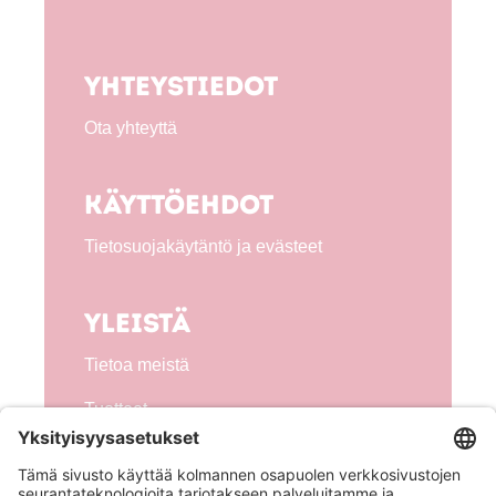
Yhteystiedot
Ota yhteyttä
Käyttöehdot
Tietosuojakäytäntö ja evästeet
Yleistä
Tietoa meistä
Tuotteet
Seuraa meitä!