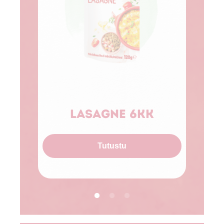
Sp
Lasagne 6kk
Tutustu