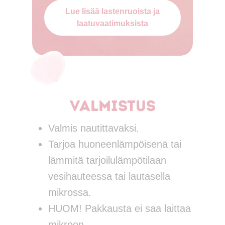
Lue lisää lastenruoista ja
laatuvaatimuksista
Valmistus
Valmis nautittavaksi.
Tarjoa huoneenlämpöisenä tai
lämmitä tarjoilulämpötilaan
vesihauteessa tai lautasella
mikrossa.
HUOM! Pakkausta ei saa laittaa
mikroon.