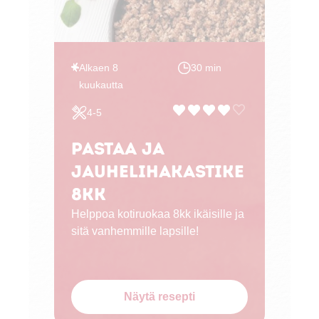
Tarj
ter
ruo
Alkaen 8
30 min
kuukautta
4-5
Pastaa ja
jauhelihakastike
8kk
Helppoa kotiruokaa 8kk ikäisille ja
sitä vanhemmille lapsille!
Näytä resepti