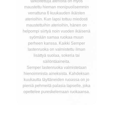
tarkoitettuja aterioita on myös
maustettu hieman monipuolisemmin
verrattuna 6 kuukauden ikäisten
aterioihin. Kun lapsi tottuu miedosti
maustettuihin aterioihin, hänen on
helpompi siirtyä noin vuoden ikäisenä
syömään samaa ruokaa muun
perheen kanssa. Kaikki Semper
lastenruoka on valmistettu ilman
lisättyä suolaa, sokeria tai
säilöntäaineita.
Semper lastenruoka valmistetaan
hienoimmista aineksista. Kahdeksan
kuukautta täyttäneiden ruoassa on jo
pieniä pehmeitä palasia lapselle, joka
opettelee pureskelemaan ruokaansa.