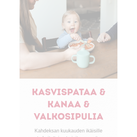
Kasvispataa &
kanaa &
valkosipulia
Kahdeksan kuukauden ikäisille