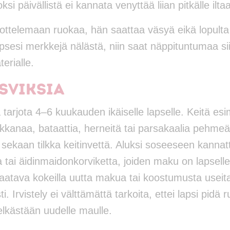
si päivällistä ei kannata venyttää liian pitkälle ilta
dottelemaan ruokaa, hän saattaa väsyä eikä lopult
apsesi merkkejä nälästä, niin saat näppituntumaa sii
erialle.
sviksia
 tarjota 4–6 kuukauden ikäiselle lapselle. Keitä es
kkanaa, bataattia, herneitä tai parsakaalia pehmeä
 sekaan tilkka keitinvettä. Aluksi soseeseen kannat
tai äidinmaidonkorviketta, joiden maku on lapselle 
aatava kokeilla uutta makua tai koostumusta useita
ti. Irvistely ei välttämättä tarkoita, ettei lapsi pid
pelkästään uudelle maulle.