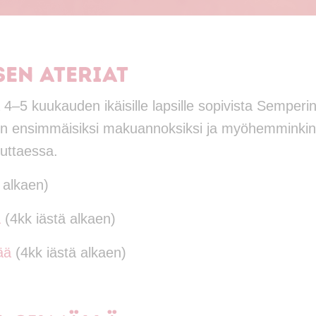
en ateriat
4–5 kuukauden ikäisille lapsille sopivista Semperi
vin ensimmäisiksi makuannoksiksi ja myöhemminkin
tuttaessa.
 alkaen)
a
(4kk iästä alkaen)
ää
(4kk iästä alkaen)