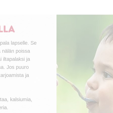
lla
ala lapselle. Se
ä nälän poissa
 iltapalaksi ja
a. Jos puuro
tarjoamista ja
taa, kalsiumia,
ria.