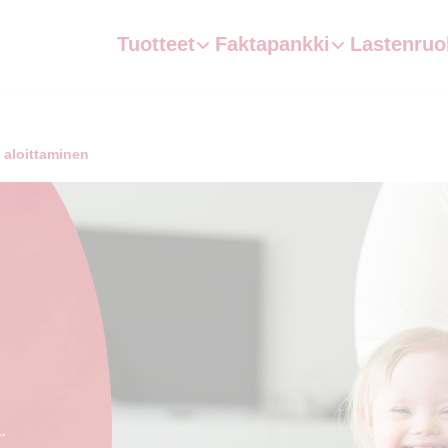
Tuotteet
Faktapankki
Lastenruo
 aloittaminen
.