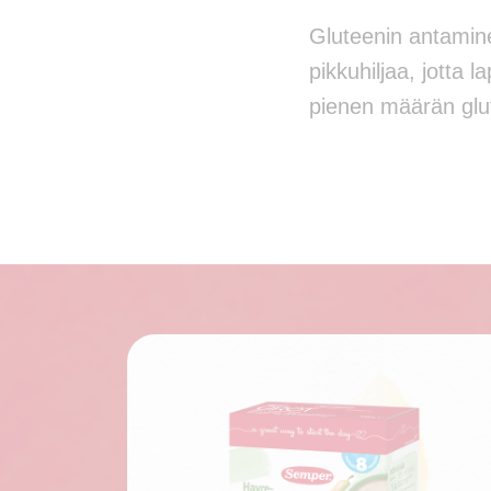
Gluteenin antamine
pikkuhiljaa, jotta 
pienen määrän glute