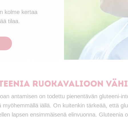
än kolme kertaa
ää tilaa.
uteenia ruokavalioon vähi
uoan antamisen on todettu pienentävän gluteeni-int
 myöhemmällä iällä. On kuitenkin tärkeää, että glu
tellen lapsen ensimmäisenä elinvuonna. Gluteenia 
.