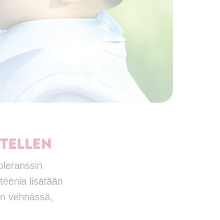
tellen
oleranssin
teenia lisätään
on vehnässä,