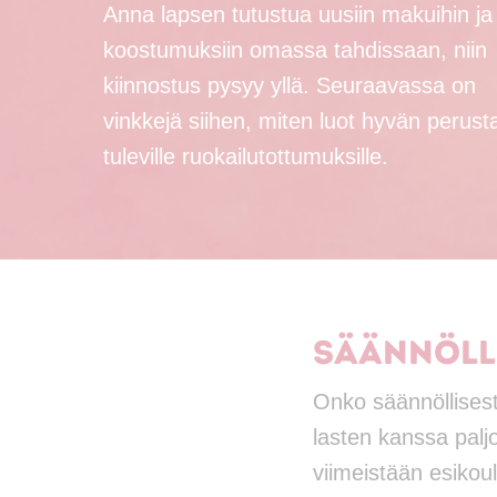
Anna lapsen tutustua uusiin makuihin ja
koostumuksiin omassa tahdissaan, niin
kiinnostus pysyy yllä. Seuraavassa on
vinkkejä siihen, miten luot hyvän perust
tuleville ruokailutottumuksille.
Säännöll
Onko säännöllisestä
lasten kanssa palj
viimeistään esikoul