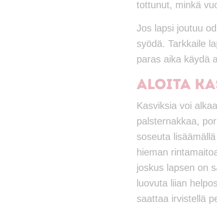
tottunut, minkä vuok
Jos lapsi joutuu o
syödä. Tarkkaile l
paras aika käydä at
Aloita ka
Kasviksia voi alkaa
palsternakkaa, por
soseuta lisäämällä
hieman rintamaitoa 
joskus lapsen on s
luovuta liian helpos
saattaa irvistellä 