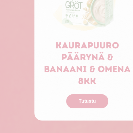
Kaurapuuro
päärynä &
banaani & omena
8kk
Tutustu