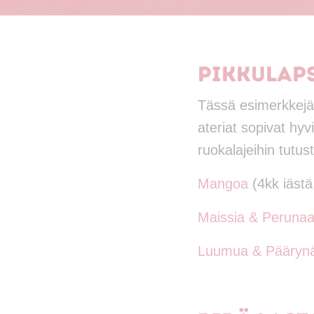
Pikkulaps
Tässä esimerkkejä 
ateriat sopivat hy
ruokalajeihin tutus
Mangoa
(4kk iästä
Maissia & Peruna
Luumua & Pääryn