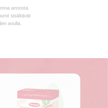
renna annosta
uurot sisältävät
den avulla.