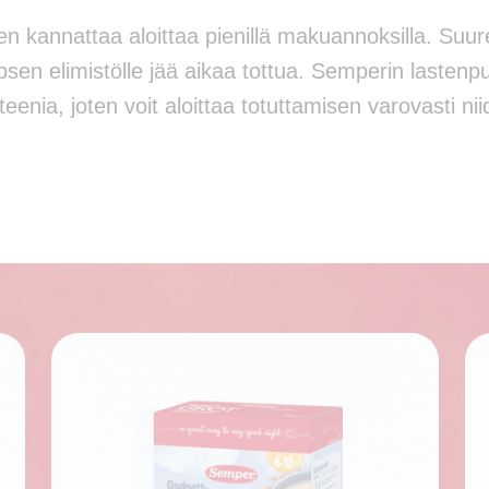
n kannattaa aloittaa pienillä makuannoksilla. Suu
lapsen elimistölle jää aikaa tottua. Semperin lastenp
enia, joten voit aloittaa totuttamisen varovasti nii