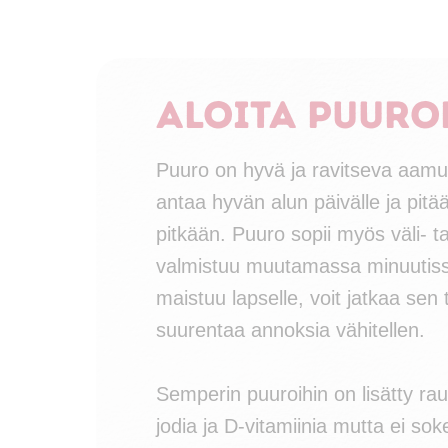
Aloita puuro
Puuro on hyvä ja ravitseva aamup
antaa hyvän alun päivälle ja pitä
pitkään. Puuro sopii myös väli- tai
valmistuu muutamassa minuutiss
maistuu lapselle, voit jatkaa sen 
suurentaa annoksia vähitellen.
Semperin puuroihin on lisätty rau
jodia ja D-vitamiinia mutta ei soke