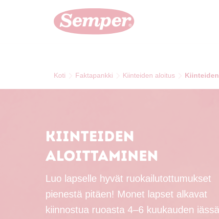
Skip to main content
Koti
Faktapankki
Kiinteiden aloitus
Kiinteiden
Kiinteiden
aloittaminen
Luo lapselle hyvät ruokailutottumukset
pienestä pitäen! Monet lapset alkavat
kiinnostua ruoasta 4–6 kuukauden iässä