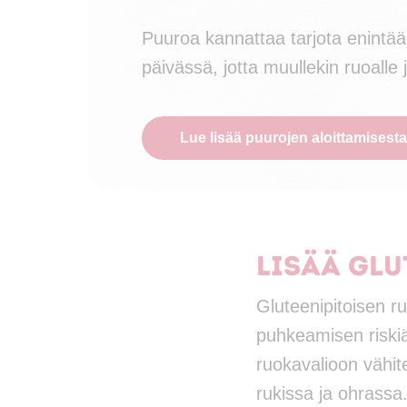
Puuroa kannattaa tarjota enintä
päivässä, jotta muullekin ruoalle j
Lue lisää puurojen aloittamisesta
Lisää gl
Gluteenipitoisen r
puhkeamisen riskiä
ruokavalioon vähi
rukissa ja ohrassa