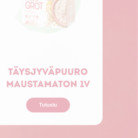
Täysjyväpuuro
maustamaton 1v
Tutustu