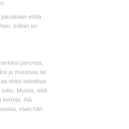
an.
a jaksakaan enää
hen, milloin on
imerkiksi perunaa,
ksi ja muussaa tai
taa ehkä sekoittaa
tuttu. Muista, että
 kertoja. Älä
ä ruoasta, vaan hän