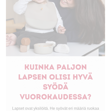
Kuinka paljon
lapsen olisi hyvä
syödä
vuorokaudessa?
Lapset ovat yksilöitä. He syövät eri määriä ruokaa