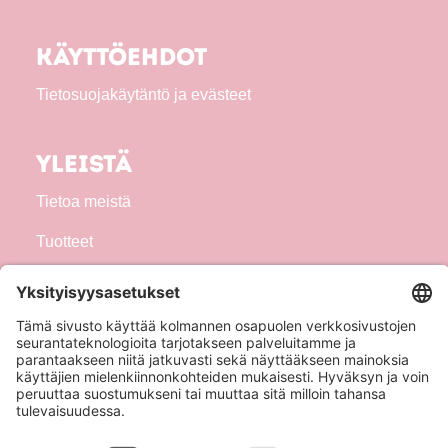
Käyttöehdot
Tietosuojakäytäntö ja evästeet
Yleistä
Tietoa meistä
Tuotteet
Seuraa meitä!
Hero Global