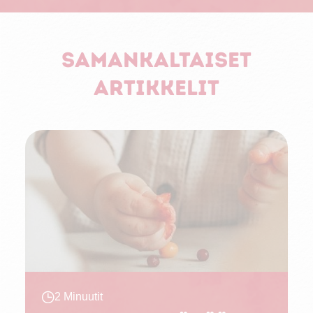
Samankaltaiset
artikkelit
2 Minuutit