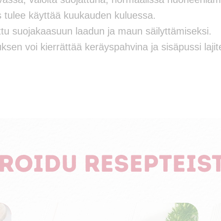
 tulee käyttää kuukauden kuluessa.
tu suojakaasuun laadun ja maun säilyttämiseksi.
sen voi kierrättää keräyspahvina ja sisäpussi lajitel
iroidu resepteis