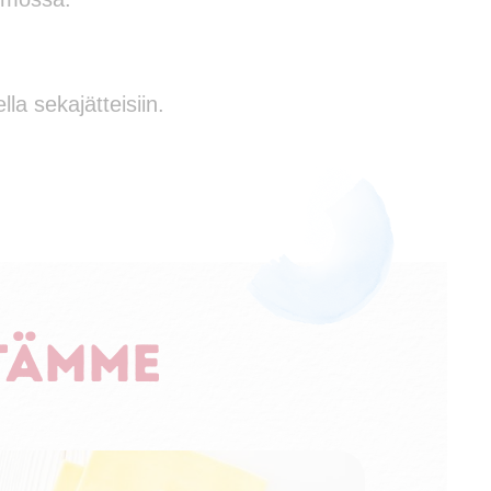
la sekajätteisiin.
tämme