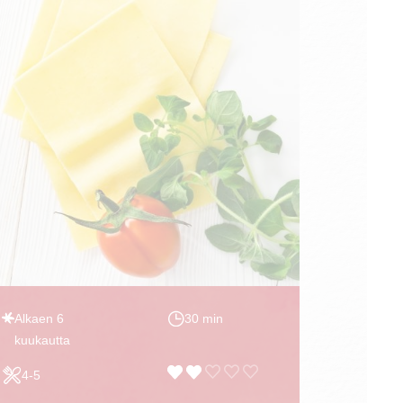
Alkaen 6
30 min
kuukautta
4-5