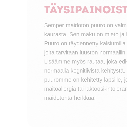
täysipainois
Semper maidoton puuro on valmis
kaurasta. Sen maku on mieto ja l
Puuro on täydennetty kalsiumilla j
joita tarvitaan luuston normaaliin
Lisäämme myös rautaa, joka edi
normaalia kognitiivista kehitystä
puuromme on kehitetty lapsille, jo
maitoallergia tai laktoosi-intolera
maidotonta herkkua!