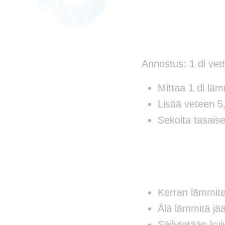
Annostus: 1 dl vet
Mittaa 1 dl läm
Lisää veteen 5,
Sekoita tasaise
Kerran lämmitet
Älä lämmitä jä
Säilytetään ku