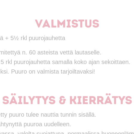
Valmistus
tä + 5½ rkl puurojauhetta
mitettyä n. 60 asteista vettä lautaselle.
5 rkl puurojauhetta samalla koko ajan sekoittaen.
ksi. Puuro on valmista tarjoiltavaksi!
Säilytys & Kierrätys
ty puuro tulee nauttia tunnin sisällä.
ähtynyttä puuroa uudelleen.
ivassa, valolta suojattuna, normaalissa huoneenl