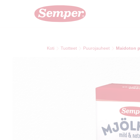
Skip to main content
Koti
Tuotteet
Puurojauheet
Maidoton p