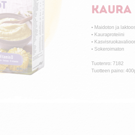
kaura 
• Maidoton ja laktoo
• Kauraproteiini
• Kasvisruokavalioo
• Sokeroimaton
Tuotenro: 7182
Tuotteen paino: 400