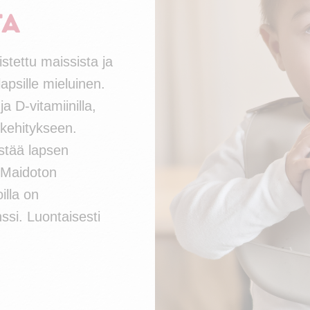
ta
tettu maissista ja
apsille mieluinen.
a D-vitamiinilla,
 kehitykseen.
stää lapsen
. Maidoton
illa on
nssi. Luontaisesti