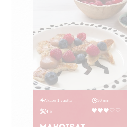
Alkaen 1 vuotta
30 min
4-5
Makoisat