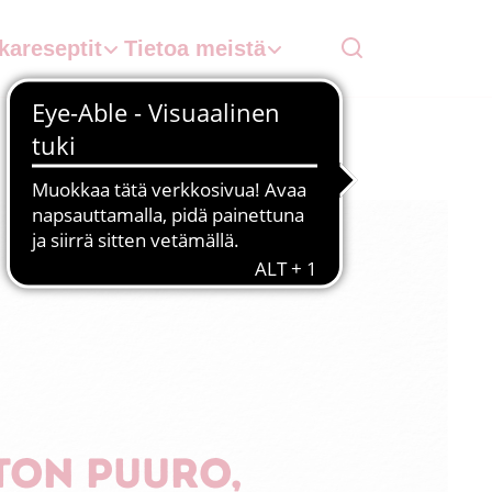
kareseptit
Tietoa meistä
ton puuro,