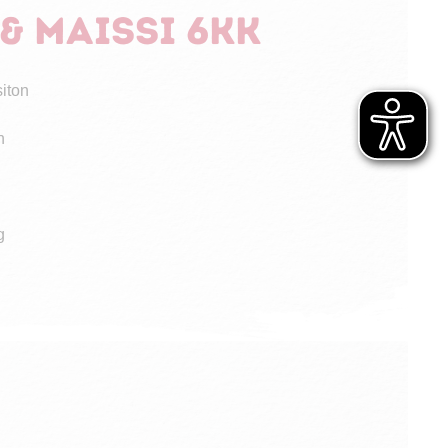
& maissi 6kk
siton
n
g