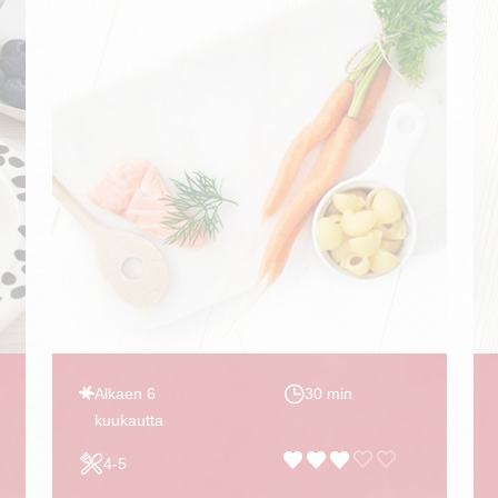
Alkaen 6
30 min
kuukautta
4-5