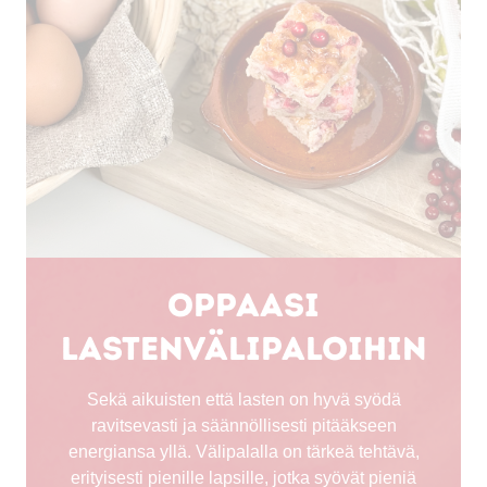
Oppaasi
lastenvälipaloihin
Sekä aikuisten että lasten on hyvä syödä
ravitsevasti ja säännöllisesti pitääkseen
energiansa yllä. Välipalalla on tärkeä tehtävä,
erityisesti pienille lapsille, jotka syövät pieniä