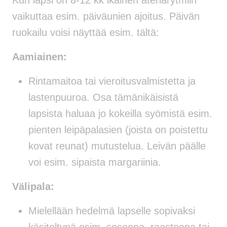
vaikuttaa esim. päiväunien ajoitus. Päivän
ruokailu voisi näyttää esim. tältä:
Aamiainen:
Rintamaitoa tai vieroitusvalmistetta ja
lastenpuuroa. Osa tämänikäisistä
lapsista haluaa jo kokeilla syömistä esim.
pienten leipäpalasien (joista on poistettu
kovat reunat) mutustelua. Leivän päälle
voi esim. sipaista margariinia.
Välipala:
Mielellään hedelmä lapselle sopivaksi
käsiteltynä esim. soseena, raasteena tai