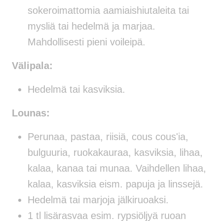
sokeroimattomia aamiaishiutaleita tai
mysliä tai hedelmä ja marjaa.
Mahdollisesti pieni voileipä.
Välipala:
Hedelmä tai kasviksia.
Lounas:
Perunaa, pastaa, riisiä, cous cous'ia,
bulguuria, ruokakauraa, kasviksia, lihaa,
kalaa, kanaa tai munaa. Vaihdellen lihaa,
kalaa, kasviksia eism. papuja ja linssejä.
Hedelmä tai marjoja jälkiruoaksi.
1 tl lisärasvaa esim. rypsiöljyä ruoan