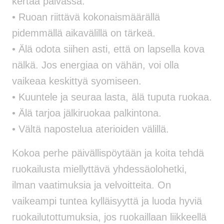
kertaa päivässä.
• Ruoan riittävä kokonaismäärällä
pidemmällä aikavälillä on tärkeä.
• Älä odota siihen asti, että on lapsella kova
nälkä. Jos energiaa on vähän, voi olla
vaikeaa keskittyä syomiseen.
• Kuuntele ja seuraa lasta, älä tuputa ruokaa.
• Älä tarjoa jälkiruokaa palkintona.
• Vältä napostelua aterioiden välillä.
Kokoa perhe päivällispöytään ja koita tehdä
ruokailusta miellyttävä yhdessäolohetki,
ilman vaatimuksia ja velvoitteita. On
vaikeampi tuntea kylläisyyttä ja luoda hyviä
ruokailutottumuksia, jos ruokaillaan liikkeellä