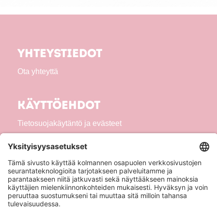
Yhteystiedot
Ota yhteyttä
Käyttöehdot
Tietosuojakäytäntö ja evästeet
Yleistä
Tietoa meistä
Tuotteet