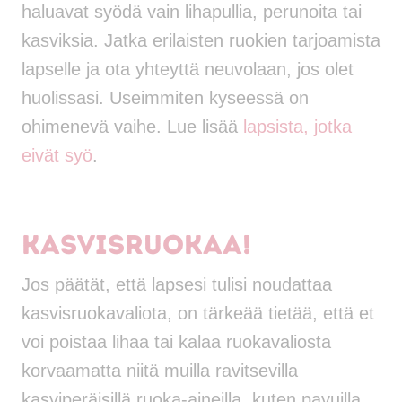
haluavat syödä vain lihapullia, perunoita tai
kasviksia. Jatka erilaisten ruokien tarjoamista
lapselle ja ota yhteyttä neuvolaan, jos olet
huolissasi. Useimmiten kyseessä on
ohimenevä vaihe. Lue lisää
lapsista, jotka
eivät syö
.
Kasvisruokaa!
Jos päätät, että lapsesi tulisi noudattaa
kasvisruokavaliota, on tärkeää tietää, että et
voi poistaa lihaa tai kalaa ruokavaliosta
korvaamatta niitä muilla ravitsevilla
kasviperäisillä ruoka-aineilla, kuten pavuilla,