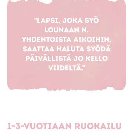
"Lapsi, joka syö
lounaan n.
yhdentoista aikoihin,
saattaa haluta syödä
päivällistä jo kello
viideltä."
1–3-vuotiaan ruokailu