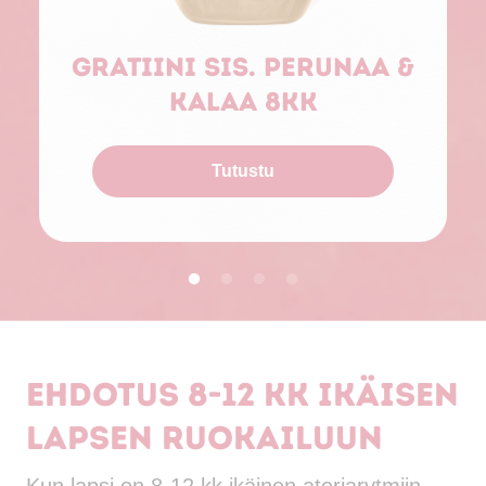
Gratiini sis. perunaa &
kalaa 8kk
Tutustu
Ehdotus 8-12 kk ikäisen
lapsen ruokailuun
Kun lapsi on 8-12 kk ikäinen ateriarytmiin